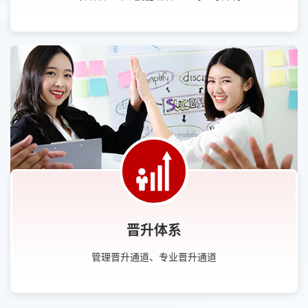
晋升体系
管理晋升通道、专业晋升通道