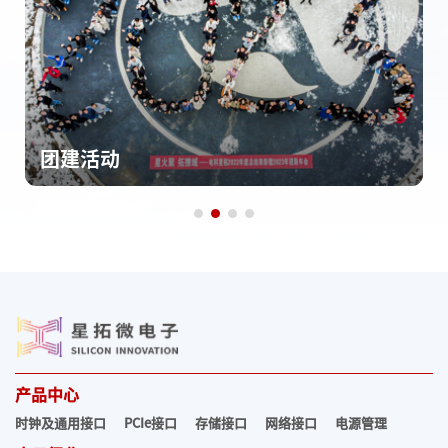
团建活动
产品中心
时钟及通用接口
PCIe接口
存储接口
网络接口
电源管理