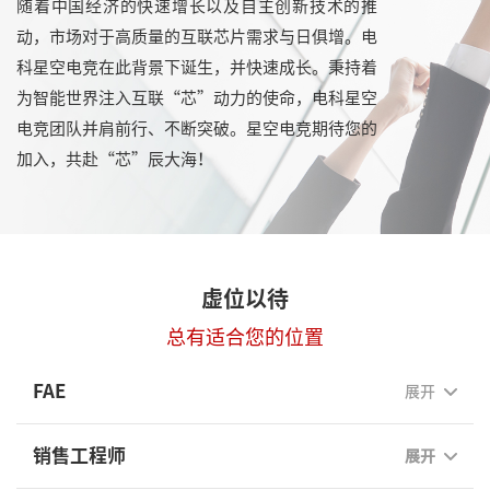
随着中国经济的快速增长以及自主创新技术的推
动，市场对于高质量的互联芯片需求与日俱增。电
科星空电竞在此背景下诞生，并快速成长。秉持着
为智能世界注入互联“芯”动力的使命，电科星空
电竞团队并肩前行、不断突破。星空电竞期待您的
加入，共赴“芯”辰大海！
虚位以待
总有适合您的位置
FAE
展开
销售工程师
展开