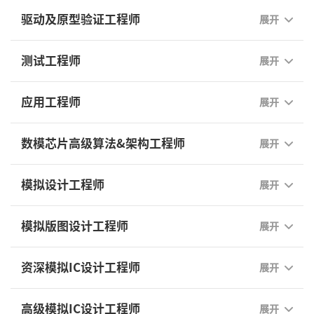
驱动及原型验证工程师
展开
测试工程师
展开
应用工程师
展开
数模芯片高级算法&架构工程师
展开
模拟设计工程师
展开
模拟版图设计工程师
展开
资深模拟IC设计工程师
展开
高级模拟IC设计工程师
展开