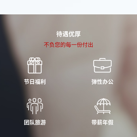
待遇优厚
不负您的每一份付出
节日福利
弹性办公
团队旅游
带薪年假